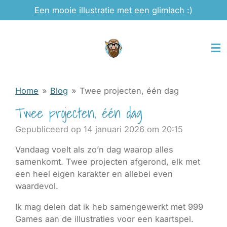
Een mooie illustratie met een glimlach :)
Ga
direct
naar
de
hoofdinhoud
Home
»
Blog
»
Twee projecten, één dag
Twee projecten, één dag
Gepubliceerd op 14 januari 2026 om 20:15
Vandaag voelt als zo’n dag waarop alles
samenkomt. Twee projecten afgerond, elk met
een heel eigen karakter en allebei even
waardevol.
Ik mag delen dat ik heb samengewerkt met 999
Games aan de illustraties voor een kaartspel.