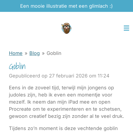
Een mooie illustratie met een glimlach :)
Ga
direct
naar
de
hoofdinhoud
Home
»
Blog
»
Goblin
Goblin
Gepubliceerd op 27 februari 2026 om 11:24
Eens in de zoveel tijd, terwijl mijn jongens op
judoles zijn, heb ik even een momentje voor
mezelf. Ik neem dan mijn iPad mee en open
Procreate om te experimenteren en te schetsen,
gewoon creatief bezig zijn zonder al te veel druk.
Tijdens zo’n moment is deze vechtende goblin