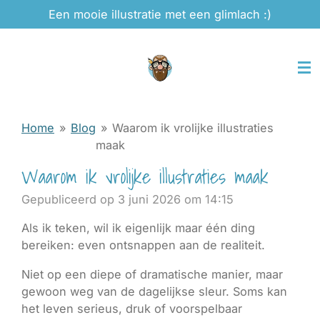
Een mooie illustratie met een glimlach :)
Ga
direct
naar
de
hoofdinhoud
Home
»
Blog
»
Waarom ik vrolijke illustraties
maak
Waarom ik vrolijke illustraties maak
Gepubliceerd op 3 juni 2026 om 14:15
Als ik teken, wil ik eigenlijk maar één ding
bereiken: even ontsnappen aan de realiteit.
Niet op een diepe of dramatische manier, maar
gewoon weg van de dagelijkse sleur. Soms kan
het leven serieus, druk of voorspelbaar