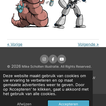
«
Vorige
Volgende
»
I
F
Y
n
a
o
2026
©
Mike Scholten Illustratie. All Rights Reserved.
s
c
u
Gevestigd in Waspik, NL
Algemene Voorwaarden
t
e
T
Deze website maakt gebruik van cookies om
a
b
u
|
Disclaimer
|
Privacybeleid
|
FAQ
| KvK 98631853 | BTW
uw ervaring te verbeteren en op maat
g
o
b
NL005344609B19
gemaakte advertenties weer te geven. Door
r
o
e
op ‘Accepteren’ te klikken, gaat u akkoord met
a
k
m
het gebruik van alle cookies.
Afwijzen
Accepteren
E-mailadres
Instagram