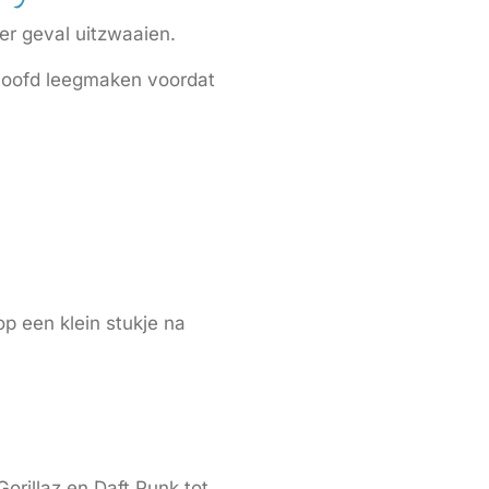
er geval uitzwaaien.
 hoofd leegmaken voordat
op een klein stukje na
Gorillaz en Daft Punk tot