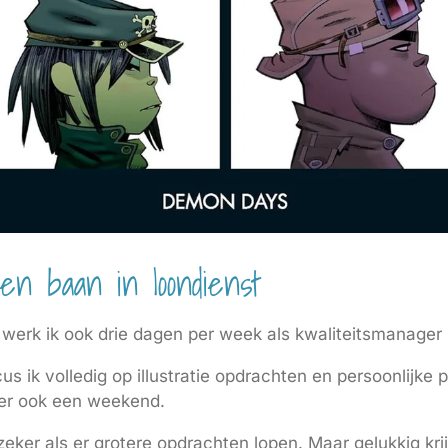
 een baan in loondienst
k werk ik ook drie dagen per week als kwaliteitsmanager b
 ik volledig op illustratie opdrachten en persoonlijke pr
t er ook een weekend.
eker als er grotere opdrachten lopen. Maar gelukkig krij