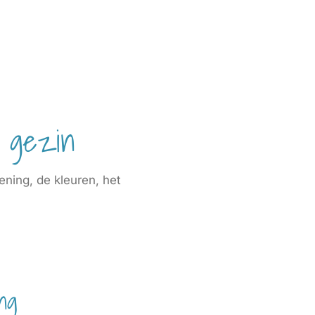
n gezin
ening, de kleuren, het
ng