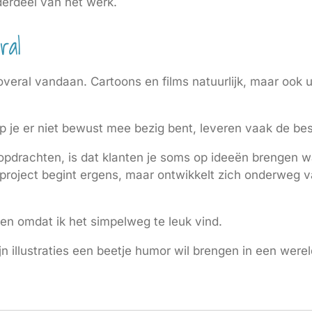
derdeel van het werk.
ral
jk overal vandaan. Cartoons en films natuurlijk, maar oo
je er niet bewust mee bezig bent, leveren vaak de bes
opdrachten, is dat klanten je soms op ideeën brengen wa
roject begint ergens, maar ontwikkelt zich onderweg vaa
t doen omdat ik het simpelweg te leuk vind.
 illustraties een beetje humor wil brengen in een wereld