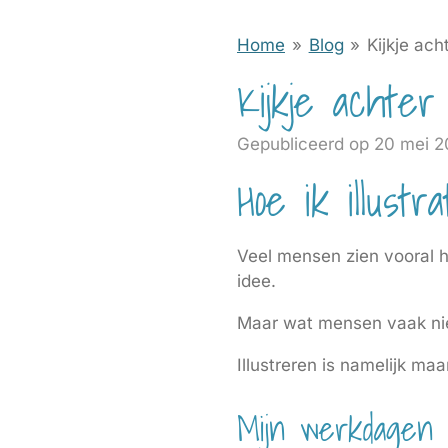
Home
»
Blog
»
Kijkje ac
Kijkje achte
Gepubliceerd op 20 mei 2
Hoe ik illus
Veel mensen zien vooral he
idee.
Maar wat mensen vaak niet
Illustreren is namelijk ma
Mijn werkdagen 